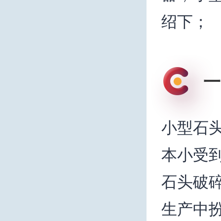
绍下；
一
小型石
本小受到
石头破
生产中