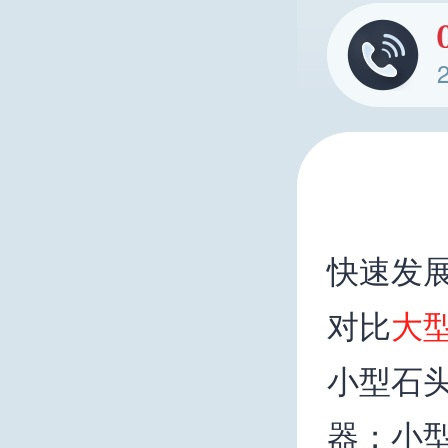
快速发
对比
大
小型石
器；小