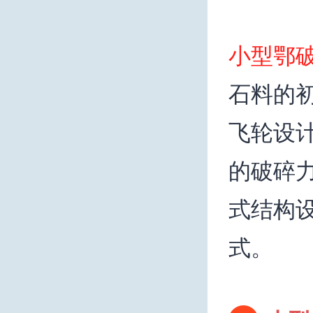
小型鄂
石料的
飞轮设
的破碎
式结构
式。