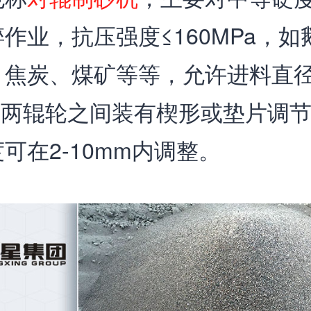
作业，抗压强度≤160MPa，如
、焦炭、煤矿等等，允许进料直
m，两辊轮之间装有楔形或垫片调
可在2-10mm内调整。