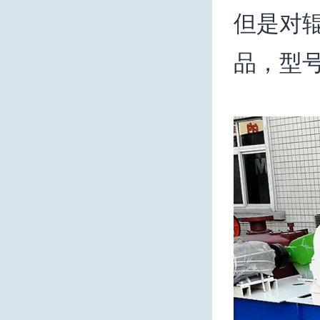
但是对
品，型