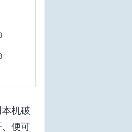
3
3
用本机破
矸、便可