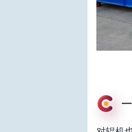
一
对辊机