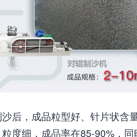
制沙后，成品粒型好、针片状含
粒度细，成品率在85-90%，