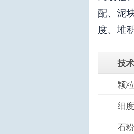
配、泥
度、堆
技
颗
细
石