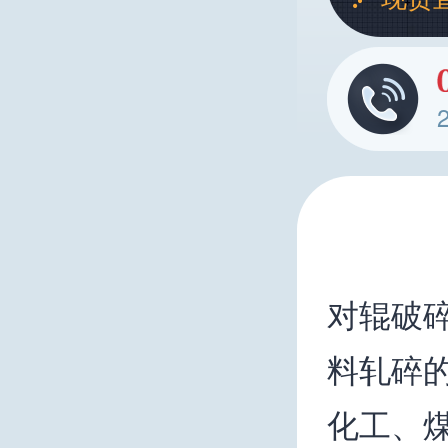
对辊破
料轧碎
化工、