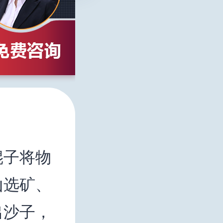
辊子将物
山选矿、
出沙子，