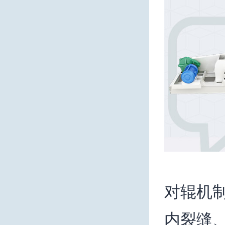
对辊机
内裂缝、