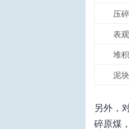
压
表
堆
泥
另外，
碎原煤