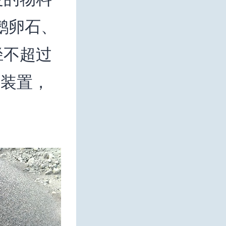
鹅卵石、
径不超过
节装置，